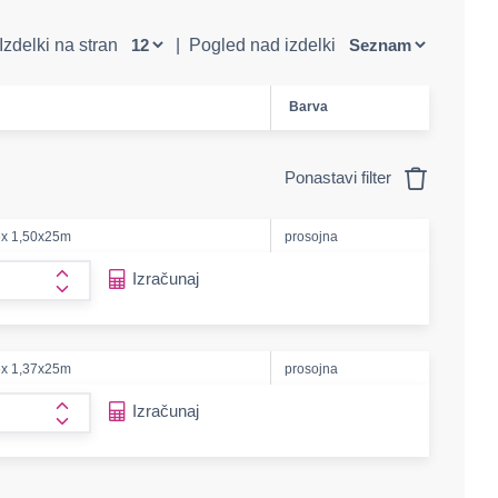
Izdelki na stran
|
Pogled nad izdelki
Barva
Ponastavi filter
x 1,50x25m
prosojna
e-amount
Izračunaj
form.increase-amount
x 1,37x25m
prosojna
e-amount
Izračunaj
form.increase-amount