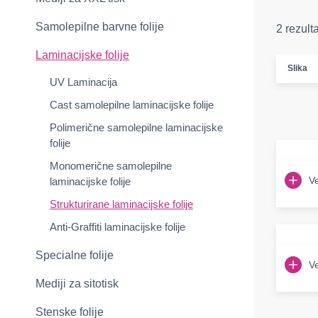
Samolepilne barvne folije
2 rezult
Laminacijske folije
Slika
UV Laminacija
Cast samolepilne laminacijske folije
Polimerične samolepilne laminacijske
folije
Monomerične samolepilne
Ve
laminacijske folije
Strukturirane laminacijske folije
Anti-Graffiti laminacijske folije
Specialne folije
Ve
Mediji za sitotisk
Stenske folije