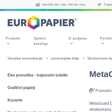
Table Of Content
Sorodni izdelki
sr.skip-to.main-content
sr.skip-to.table-of-contents
sr.skip-to.main-navigation
Naročila 24h / dan, 365 dni / leto
Trajno
Produkti
Spletni
O podjetju
Portfel
katalogi
Vizualne komunikacije
Laminacijske folije
Strukturirane la
Meta
Eko ponudba - trajnostni izdelki
Grafični papirji
Pomakni
Kuverte
MetaGuard De
strukturiran