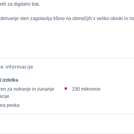
ih za digitalni tisk.
pokrivanje sten zagotavlja tišino na območjih z veliko obiski in 
e informacije
i izdelka
ren za notranje in zunanje
150 mikronov
acije
tura peska