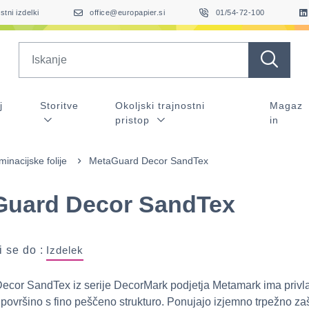
stni izdelki
office@europapier.si
01/54-72-100
Search
j
Storitve
Okoljski trajnostni
Magaz
pristop
in
minacijske folije
MetaGuard Decor SandTex
Guard Decor SandTex
 se do :
Izdelek
cor SandTex iz serije DecorMark podjetja Metamark ima privl
o površino s fino peščeno strukturo. Ponujajo izjemno trpežno za