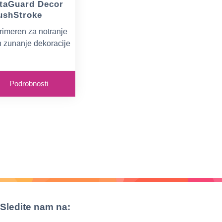
taGuard Decor
ushStroke
rimeren za notranje
n zunanje dekoracije
truktura, ki spominja
a poteze s čopičem
Podrobnosti
50 mikronov
Sledite nam na: