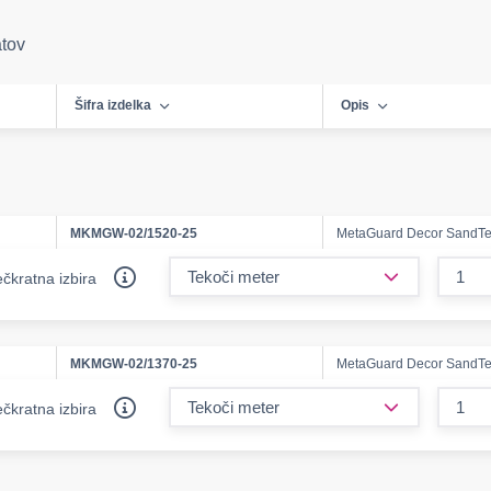
atov
Šifra izdelka
Opis
MKMGW-02/1520-25
MetaGuard Decor SandTe
form.decreas
čkratna izbira
MKMGW-02/1370-25
MetaGuard Decor SandTe
form.decreas
čkratna izbira