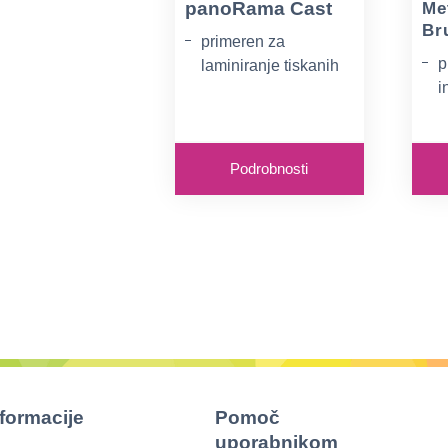
panoRama Cast
Me
Br
primeren za
p
laminiranje tiskanih
i
medijev
s
možnost tiska z
n
Latex, UV, Solvent,
Eco-Solvent barvami
Podrobnosti
1
in sitotiskom
dodatna UV zaščita
nformacije
Pomoč
uporabnikom