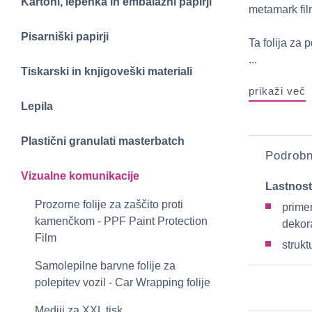
Kartoni, lepenka in embalažni papirji
metamark film
Pisarniški papirji
Ta folija za 
...
Tiskarski in knjigoveški materiali
prikaži več
Lepila
Plastični granulati masterbatch
Podrobn
Vizualne komunikacije
Lastnost
Prozorne folije za zaščito proti
prime
kamenčkom - PPF Paint Protection
dekor
Film
struk
Samolepilne barvne folije za
polepitev vozil - Car Wrapping folije
Mediji za XXL tisk