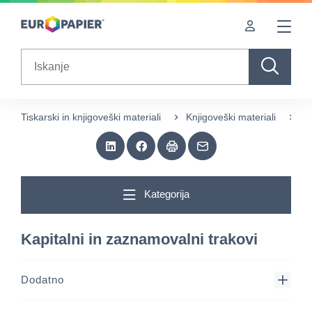
Table Of Content
sr.skip-to.main-content
sr.skip-to.table-of-contents
sr.skip-to.main-navigation
Search
Tiskarski in knjigoveški materiali
Knjigoveški materiali
Ka
Kategorija
Kapitalni in zaznamovalni trakovi
Dodatno