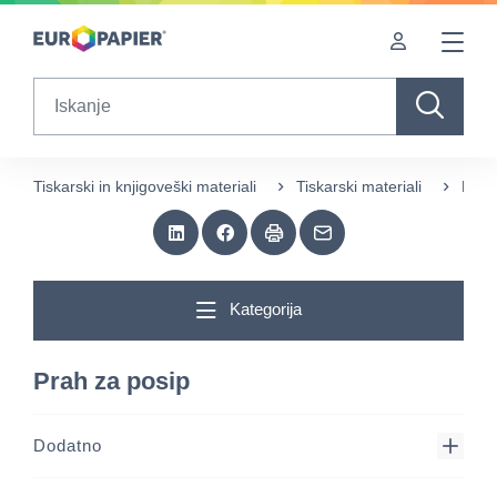
Table Of Content
sr.skip-to.main-content
sr.skip-to.table-of-contents
sr.skip-to.main-navigation
Search
Tiskarski in knjigoveški materiali
Tiskarski materiali
Prah
Kategorija
Prah za posip
Dodatno