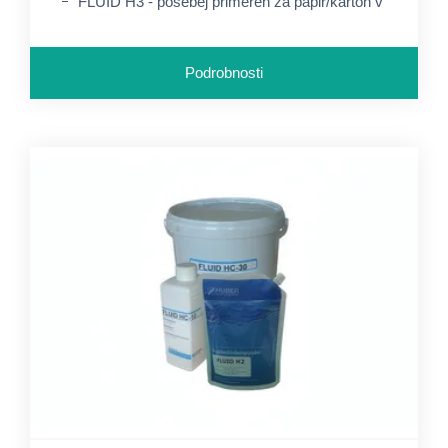
FLUID H3 - posebej primeren za papir/karton v
gramaturah nad ca. 250 g/m2
Podrobnosti