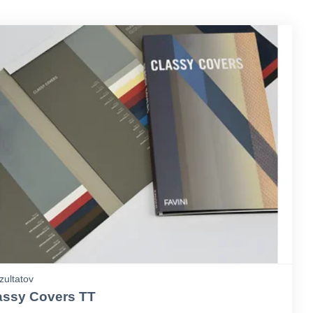
zultatov
assy Covers TT