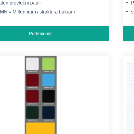
len prevlečni papir
P
 MN = Millennium / struktura bukram
s
 - standard za arhivske materiale
I
Podrobnosti