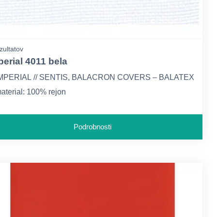
zultatov
perial 4011 bela
MPERIAL // SENTIS, BALACRON COVERS – BALATEX
aterial: 100% rejon
ramatura: papir ca. 50 g/m2, skupaj ca. 195 g/m2
Podrobnosti