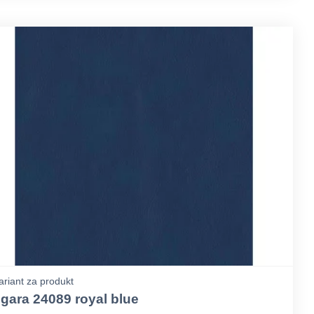
ariant za produkt
gara 24089 royal blue