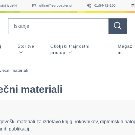
stni izdelki
office@europapier.si
01/54-72-100
Search
j
Storitve
Okoljski trajnostni
Magaz
pristop
in
vlečni materiali
ečni materiali
goveški materiali za izdelavo knjig, rokovnikov, diplomskih nalo
nih publikacij.