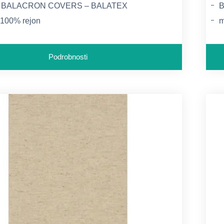
, BALACRON COVERS – BALATEX
: 100% rejon
m
: skupaj ca. 195 g/m2, papir ca. 50 g/m2
Z
v
Podrobnosti
n
0