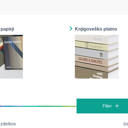
papirji
Knjigoveško platno
Filter
izdelkov
Iz