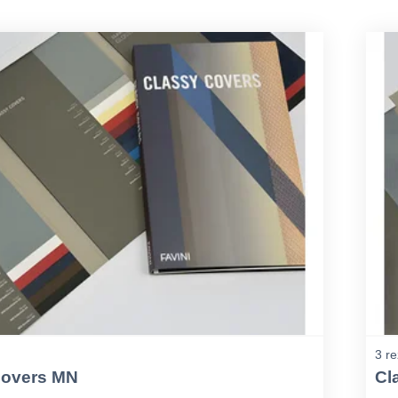
3 re
Covers MN
Cl