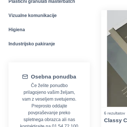
Plastični granulati masterbatch
Vizualne komunikacije
Higiena
Industrijsko pakiranje
Osebna ponudba
Če želite ponudbo
prilagojeno vašim željam,
vam z veseljem svetujemo.
Preprosto oddajte
povpraševanje preko
6 rezultatov
spletnega obrazca ali nas
Classy 
kontaktirajte na 01 54 72 100