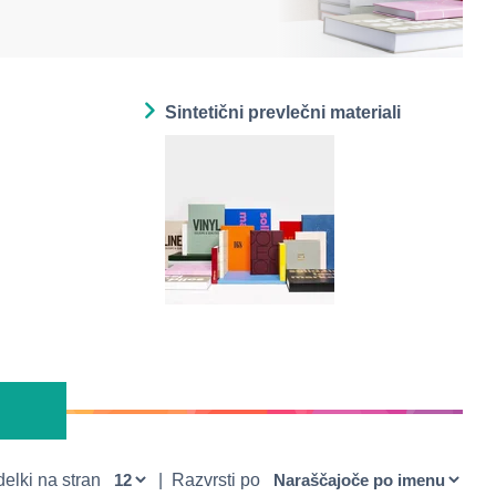
Sintetični prevlečni materiali
delki na stran
|
Razvrsti po