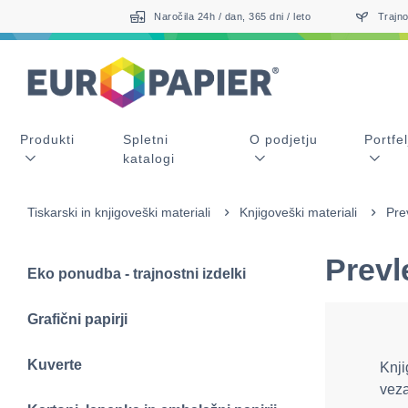
Table Of Content
sr.skip-to.main-content
sr.skip-to.table-of-contents
sr.skip-to.main-navigation
Naročila 24h / dan, 365 dni / leto
Trajno
Produkti
Spletni
O podjetju
Portfel
katalogi
Tiskarski in knjigoveški materiali
Knjigoveški materiali
Pre
Prevl
Eko ponudba - trajnostni izdelki
Grafični papirji
Kuverte
Knji
veza