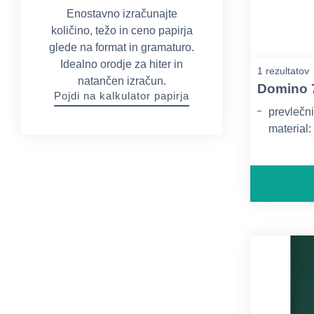
Enostavno izračunajte
količino, težo in ceno papirja
glede na format in gramaturo.
Idealno orodje za hiter in
1 rezultatov
natančen izračun.
Domino 
Pojdi na kalkulator papirja
prevlečni
material:
gramatura
ponudbe 
elektron
po telefo