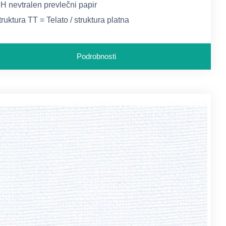
H nevtralen prevlečni papir
truktura TT = Telato / struktura platna
SO 9706 - standard za arhivske materiale
Podrobnosti