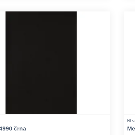
Ni v
 4990 črna
Me