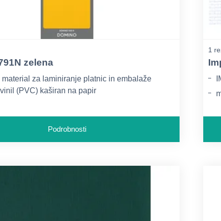
1 re
791N zelena
Im
 material za laminiranje platnic in embalaže
I
 vinil (PVC) kaširan na papir
m
: 220 g Za dodatne informacije, pripravo
g
in naročila smo vam na voljo preko našega
skega e-poštnega naslova office@europapier.si ali
Podrobnosti
nu na številki 01/54-72-100.