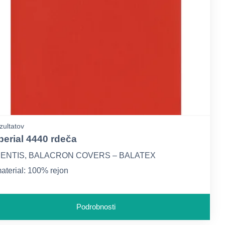
zultatov
perial 4440 rdeča
ENTIS, BALACRON COVERS – BALATEX
aterial: 100% rejon
ramatura: skupaj ca. 195 g/m2, papir ca. 50 g/m2
Podrobnosti