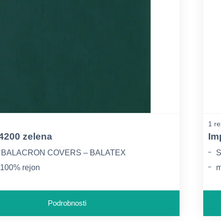
1 re
 4200 zelena
Im
, BALACRON COVERS – BALATEX
S
: 100% rejon
m
: skupaj ca. 195 g/m2, papir ca. 50 g/m2
g
Podrobnosti