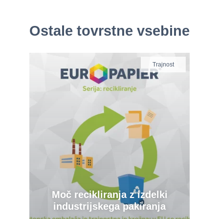
Ostale tovrstne vsebine
Trajnost
Moč recikliranja z izdelki
industrijskega pakiranja