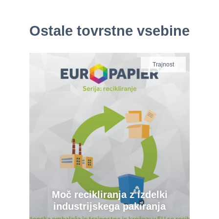
Ostale tovrstne vsebine
Trajnost
Moč recikliranja z izdelki
industrijskega pakiranja