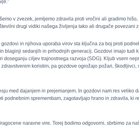
vje.”
šemo v zvezek, jemljemo zdravila proti vročini ali gradimo hiš
številni drugi vidiki našega življenja tako ali drugače povezani 
 gozdovi in njihova uporaba virov sta ključna za boj proti po
n blaginji sedanjih in prihodnjih generacij. Gozdovi imajo tudi k
ri doseganju ciljev trajnostnega razvoja (SDG). Kljub vsem nep
zdravstvenim koristim, pa gozdove ogrožajo požari, škodljivci,
vesju med dajanjem in prejemanjem. In gozdovi nam res veliko daj
roti podnebnim spremembam, zagotavljajo hrano in zdravila, ki reš
 dragocene naravne vire. Torej bodimo odgovorni, sbrbimo za na