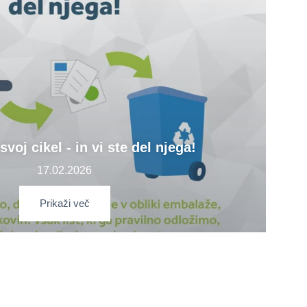
svoj cikel - in vi ste del njega!
17.02.2026
Prikaži več