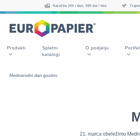
Table Of Content
Mednarodni dan gozdov
Ostale tovrstne vsebine
sr.skip-to.main-content
sr.skip-to.table-of-contents
sr.skip-to.main-navigation
Naročila 24h / dan, 365 dni / leto
Trajno
Produkti
Spletni
O podjetju
Portfel
katalogi
Mednarodni dan gozdov
M
21. marca obeležimo Medna