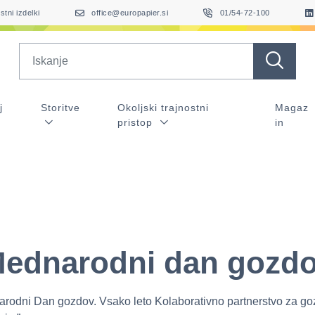
stni izdelki
office@europapier.si
01/54-72-100
Search
j
Storitve
Okoljski trajnostni
Magaz
pristop
in
ednarodni dan gozd
rodni Dan gozdov. Vsako leto Kolaborativno partnerstvo za g