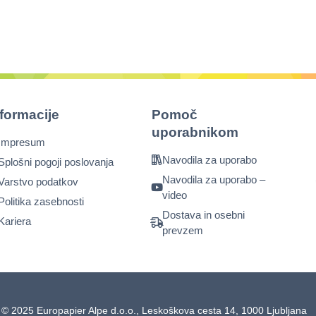
nformacije
Pomoč
uporabnikom
Impresum
Navodila za uporabo
Splošni pogoji poslovanja
Navodila za uporabo –
Varstvo podatkov
video
Politika zasebnosti
Dostava in osebni
Kariera
prevzem
© 2025 Europapier Alpe d.o.o., Leskoškova cesta 14, 1000 Ljubljana