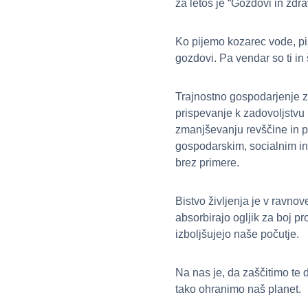
za letos je “Gozdovi in zdra
Ko pijemo kozarec vode, pi
gozdovi. Pa vendar so ti in 
Trajnostno gospodarjenje z
prispevanje k zadovoljstvu i
zmanjševanju revščine in p
gospodarskim, socialnim in 
brez primere.
Bistvo življenja je v ravno
absorbirajo ogljik za boj p
izboljšujejo naše počutje.
Na nas je, da zaščitimo te
tako ohranimo naš planet.