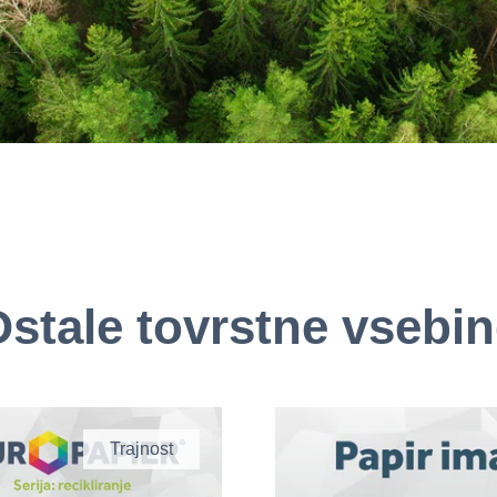
stale tovrstne vsebi
Trajnost