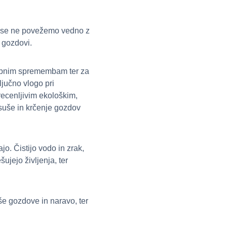
o, se ne povežemo vedno z
z gozdovi.
dnebnim spremembam ter za
ljučno vlogo pri
recenljivim ekološkim,
 suše in krčenje gozdov
o. Čistijo vodo in zrak,
ujejo življenja, ter
še gozdove in naravo, ter