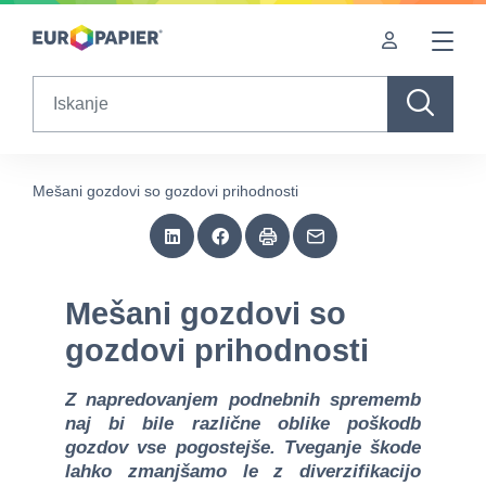
Table Of Content
Mešani gozdovi so gozdovi prihodnosti
Ostale tovrstne vsebine
sr.skip-to.main-content
sr.skip-to.table-of-contents
sr.skip-to.main-navigation
Search
Mešani gozdovi so gozdovi prihodnosti
Mešani gozdovi so
gozdovi prihodnosti
Z napredovanjem podnebnih sprememb
naj bi bile različne oblike poškodb
gozdov vse pogostejše. Tveganje škode
lahko zmanjšamo le z diverzifikacijo