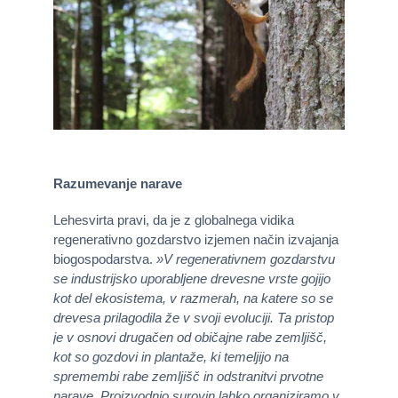
Razumevanje narave
Lehesvirta pravi, da je z globalnega vidika
regenerativno gozdarstvo izjemen način izvajanja
biogospodarstva.
»V regenerativnem gozdarstvu
se industrijsko uporabljene drevesne vrste gojijo
kot del ekosistema, v razmerah, na katere so se
drevesa prilagodila že v svoji evoluciji. Ta pristop
je v osnovi drugačen od običajne rabe zemljišč,
kot so gozdovi in plantaže, ki temeljijo na
spremembi rabe zemljišč in odstranitvi prvotne
narave. Proizvodnjo surovin lahko organiziramo v