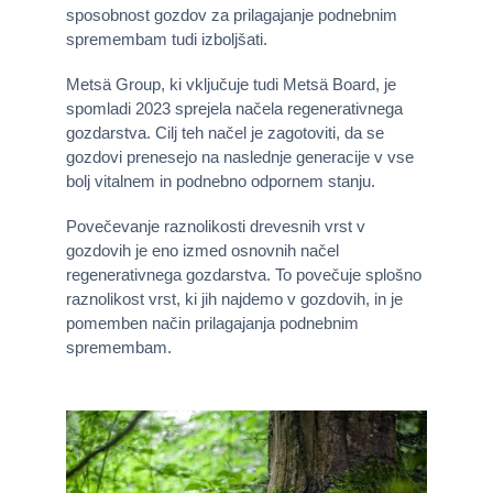
sposobnost gozdov za prilagajanje podnebnim
spremembam tudi izboljšati.
Metsä Group, ki vključuje tudi Metsä Board, je
spomladi 2023 sprejela načela regenerativnega
gozdarstva. Cilj teh načel je zagotoviti, da se
gozdovi prenesejo na naslednje generacije v vse
bolj vitalnem in podnebno odpornem stanju.
Povečevanje raznolikosti drevesnih vrst v
gozdovih je eno izmed osnovnih načel
regenerativnega gozdarstva. To povečuje splošno
raznolikost vrst, ki jih najdemo v gozdovih, in je
pomemben način prilagajanja podnebnim
spremembam.