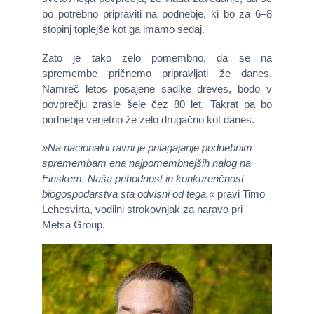
bo potrebno pripraviti na podnebje, ki bo za 6–8
stopinj toplejše kot ga imamo sedaj.
Zato je tako zelo pomembno, da se na
spremembe pričnemo pripravljati že danes.
Namreč letos posajene sadike dreves, bodo v
povprečju zrasle šele čez 80 let. Takrat pa bo
podnebje verjetno že zelo drugačno kot danes.
»Na nacionalni ravni je prilagajanje podnebnim
spremembam ena najpomembnejših nalog na
Finskem. Naša prihodnost in konkurenčnost
biogospodarstva sta odvisni od tega,«
pravi Timo
Lehesvirta, vodilni strokovnjak za naravo pri
Metsä Group.