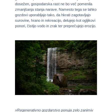
dosežen, gospodarska rast ne bo več pomenila
zmanjšanja stanja narave. Namesto tega se lahko
gozdovi uporabljajo tako, da hkrati zagotavljajo
surovine, hrano in rekreacijo, delujejo kot ogljikovi
ponori, čistijo vodo in zrak ter preprečujejo erozijo.
»Regenerativno gozdarstvo ponuja zelo zanimiv