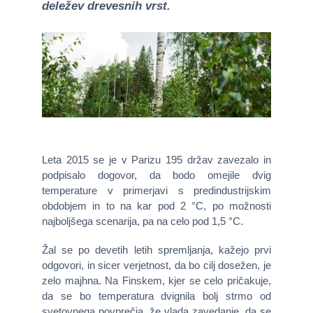
deležev drevesnih vrst.
Leta 2015 se je v Parizu 195 držav zavezalo in
podpisalo dogovor, da bodo omejile dvig
temperature v primerjavi s predindustrijskim
obdobjem in to na kar pod 2 °C, po možnosti
najboljšega scenarija, pa na celo pod 1,5 °C.
Žal se po devetih letih spremljanja, kažejo prvi
odgovori, in sicer verjetnost, da bo cilj dosežen, je
zelo majhna. Na Finskem, kjer se celo pričakuje,
da se bo temperatura dvignila bolj strmo od
svetovnega povprečja, že vlada zavedanje, da se