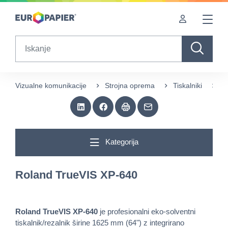
Table Of Content
sr.skip-to.main-content
sr.skip-to.table-of-contents
sr.skip-to.main-navigation
Search
Vizualne komunikacije
Strojna oprema
Tiskalniki
Te
Kategorija
Roland TrueVIS XP‑640
Roland TrueVIS XP‑640
je profesionalni eko-solventni
tiskalnik/rezalnik širine 1625 mm (64") z integrirano