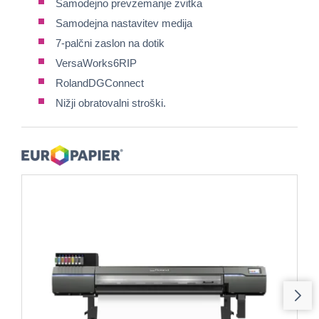
Samodejno prevzemanje zvitka
Samodejna nastavitev medija
7-palčni zaslon na dotik
VersaWorks6RIP
RolandDGConnect
Nižji obratovalni stroški.