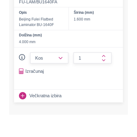
FU-LAM/BU1640FA
Opis
Širina (mm)
Beijing Fulei Flatbed
1.600 mm
Laminator BU-1640F
Dolžina (mm)
4.000 mm
form.decrease-amount
form.increase-a
Izračunaj
Večkratna izbira