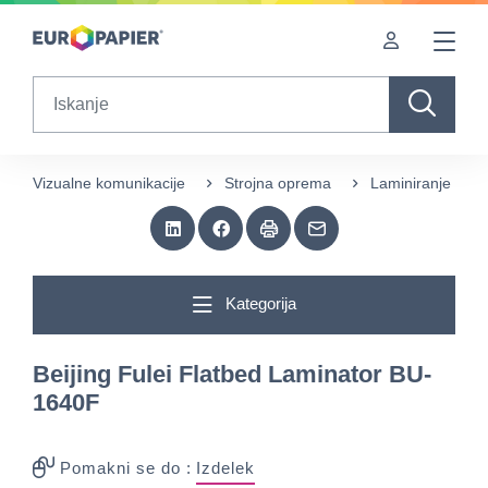
Table Of Content
sr.skip-to.main-content
sr.skip-to.table-of-contents
sr.skip-to.main-navigation
Search
Vizualne komunikacije
Strojna oprema
Laminiranje in ka
Kategorija
Beijing Fulei Flatbed Laminator BU-
1640F
Pomakni se do :
Izdelek