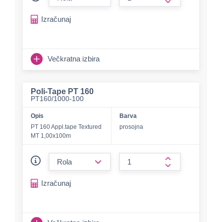
form.increase-a
Izračunaj
Večkratna izbira
Poli-Tape PT 160
PT160/1000-100
Opis
Barva
PT 160 Appl.tape Textured
prosojna
MT 1,00x100m
form.decrease-amount
form.increase-a
Izračunaj