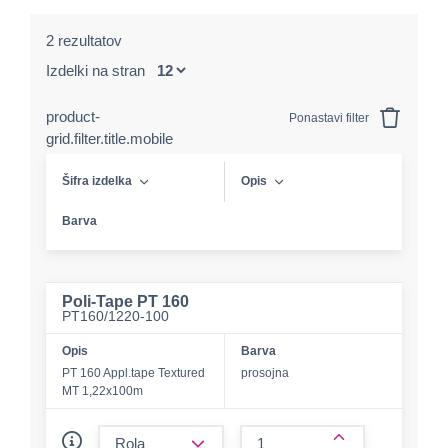
2 rezultatov
Izdelki na stran
product-
Ponastavi filter
grid.filter.title.mobile
Šifra izdelka
Opis
Barva
Poli-Tape PT 160
PT160/1220-100
Opis
Barva
PT 160 Appl.tape Textured
prosojna
MT 1,22x100m
form.decrease-amount