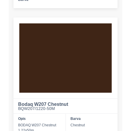
Bodaq W207 Chestnut
BQW207/1220-50M
Opis
Barva
BODAQ W207 Chestnut
Chestnut
1,22x50m