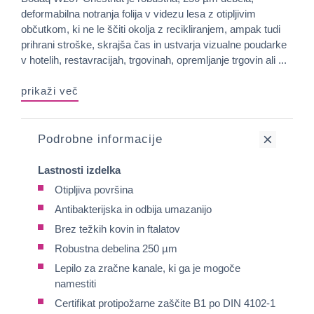
deformabilna notranja folija v videzu lesa z otipljivim
občutkom, ki ne le ščiti okolja z recikliranjem, ampak tudi
prihrani stroške, skrajša čas in ustvarja vizualne poudarke
v hotelih, restavracijah, trgovinah, opremljanje trgovin ali ...
prikaži več
Podrobne informacije
Lastnosti izdelka
Otipljiva površina
Antibakterijska in odbija umazanijo
Brez težkih kovin in ftalatov
Robustna debelina 250 µm
Lepilo za zračne kanale, ki ga je mogoče
namestiti
Certifikat protipožarne zaščite B1 po DIN 4102-1