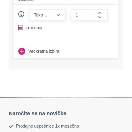
form.decrease-amount
form.increase-a
Izračunaj
Večkratna izbira
Naročite se na novičke
Prodajne uspešnice 1x mesečno