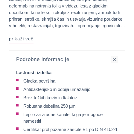
deformabilna notranja folija v videzu lesa z gladkim
občutkom, ki ne le ščiti okolje z recikliranjem, ampak tudi
prihrani stroške, skrajša čas in ustvarja vizualne poudarke
v hotelih, restavracijah, trgovinah. , opremljanje trgovin ali ...
prikaži več
Podrobne informacije
Lastnosti izdelka
Gladka površina
Antibakterijsko in odbija umazanijo
Brez težkih kovin in ftalatov
Robustna debelina 250 µm
Lepilo za zračne kanale, ki ga je mogoče
namestiti
Certifikat protipožarne zaščite B1 po DIN 4102-1