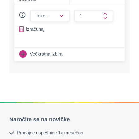
form.decrease-amount
form.increase-a
Izračunaj
Večkratna izbira
Naročite se na novičke
Prodajne uspešnice 1x mesečno