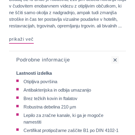
v čudovitem enobarvnem videzu z otipljivim občutkom, ki
ne ščiti samo okolja z nadgradnjo, ampak tudi zmanjša
stroške in čas ter postavlja vizualne poudarke v hotelih,
restavracijah, trgovinah, opremljanju trgovin. ali bivalnih ...
prikaži več
Podrobne informacije
Lastnosti izdelka
Otipljiva površina
Antibakterijska in odbija umazanijo
Brez težkih kovin in ftalatov
Robustna debelina 210 µm
Lepilo za zračne kanale, ki ga je mogoče
namestiti
Certifikat protipožarne zaščite B1 po DIN 4102-1