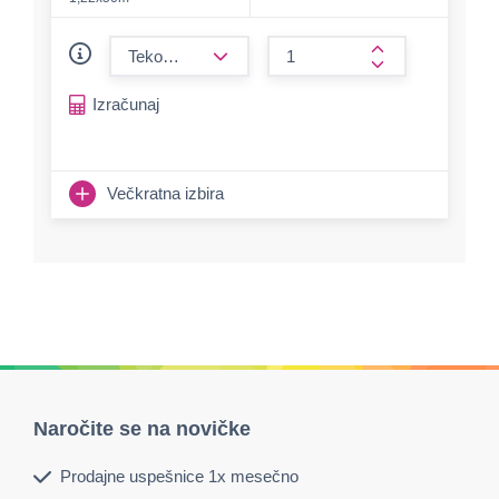
form.decrease-amount
form.increase-a
Izračunaj
Večkratna izbira
Naročite se na novičke
Prodajne uspešnice 1x mesečno