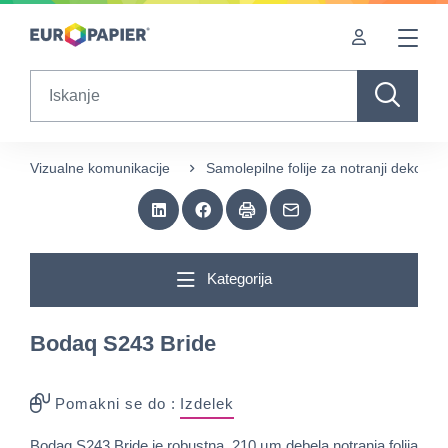
Table Of Content
sr.skip-to.main-content
sr.skip-to.table-of-contents
sr.skip-to.main-navigation
Search
Vizualne komunikacije
Samolepilne folije za notranji dekor
Kategorija
Bodaq S243 Bride
Pomakni se do :
Izdelek
Bodaq S243 Bride je robustna, 210 µm debela notranja folija