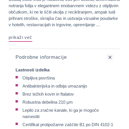
notranja folija v elegantnem enobarvnem videzu z otipljivim
občutkom, ki ne le ščiti okolja z recikliranjem, ampak tudi
prihrani stroške, skrajša čas in ustvarja vizualne poudarke
v hotelih, restavracijah in trgovine, opremljanje ...
prikaži več
Podrobne informacije
Lastnosti izdelka
Otipljiva površina
Antibakterijska in odbija umazanijo
Brez težkih kovin in ftalatov
Robustna debelina 210 µm
Lepilo za zračne kanale, ki ga je mogoče
namestiti
Certifikat protipožarne zaščite B1 po DIN 4102-1