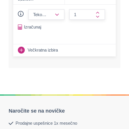
form.decrease-amount
form.increase-a
Izračunaj
Večkratna izbira
Naročite se na novičke
Prodajne uspešnice 1x mesečno