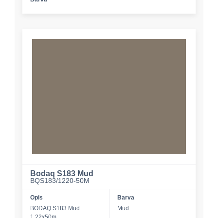
Bodaq S183 Mud
BQS183/1220-50M
Opis
Barva
BODAQ S183 Mud
Mud
1,22x50m