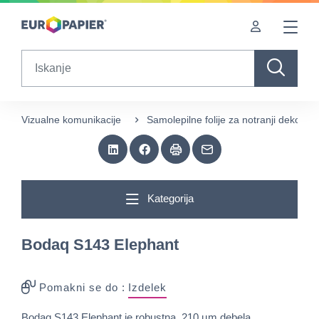
Table Of Content
sr.skip-to.main-content
sr.skip-to.table-of-contents
sr.skip-to.main-navigation
Search
Vizualne komunikacije
Samolepilne folije za notranji dekor
Kategorija
Bodaq S143 Elephant
Pomakni se do :
Izdelek
Bodaq S143 Elephant je robustna, 210 µm debela,