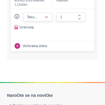
BODAQ S143 Elephant
Elephant
1,22x50m
form.decrease-amount
form.increase-a
Izračunaj
Večkratna izbira
Naročite se na novičke