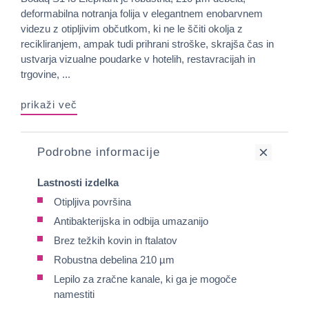
deformabilna notranja folija v elegantnem enobarvnem
videzu z otipljivim občutkom, ki ne le ščiti okolja z
recikliranjem, ampak tudi prihrani stroške, skrajša čas in
ustvarja vizualne poudarke v hotelih, restavracijah in
trgovine, ...
prikaži več
Podrobne informacije
Lastnosti izdelka
Otipljiva površina
Antibakterijska in odbija umazanijo
Brez težkih kovin in ftalatov
Robustna debelina 210 µm
Lepilo za zračne kanale, ki ga je mogoče
namestiti