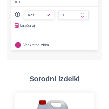
0,5L
form.decrease-amount
form.increase-a
Izračunaj
Večkratna izbira
Sorodni izdelki