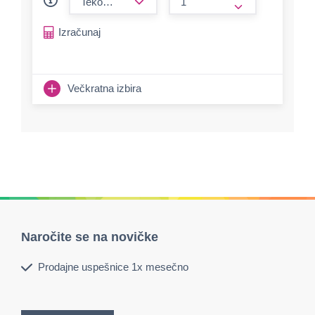
form.increase-a
Izračunaj
Večkratna izbira
Naročite se na novičke
Prodajne uspešnice 1x mesečno