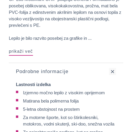
posebej oblikovana, visokokakovostna, prožna, mat bela
PVC-folija z edinstvenim akrilnim lepilom na osnovi topila z
visoko vezljivostjo na obojestranski plastični podlogi,
prevlečeni s PE.
Lepilo je bilo razvito posebej za grafike in ...
prikaži več
Podrobne informacije
Lastnosti izdelka
Izjemno močno lepilo z visokim oprijemom
Matirana bela polimerna folija
5-letna obstojnost na prostem
Za motorne športe, kot so štirikolesniki,
motokros, vodni skuterji, ski-doo, snežna vozila