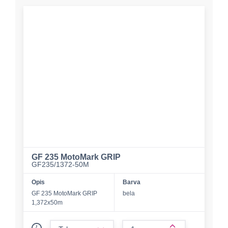
GF 235 MotoMark GRIP
GF235/1372-50M
Opis
Barva
GF 235 MotoMark GRIP
bela
1,372x50m
form.decrease-amount