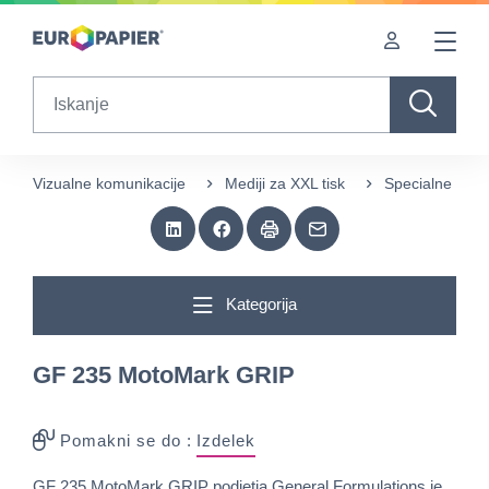
Table Of Content
sr.skip-to.main-content
sr.skip-to.table-of-contents
sr.skip-to.main-navigation
Search
Vizualne komunikacije
Mediji za XXL tisk
Specialne folije
Kategorija
GF 235 MotoMark GRIP
Pomakni se do :
Izdelek
GF 235 MotoMark GRIP podjetja General Formulations je