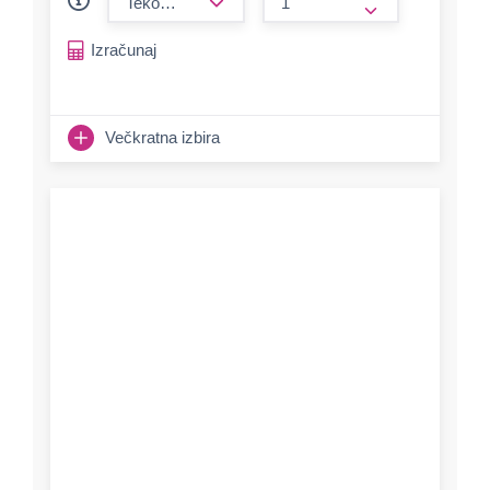
form.increase-a
Izračunaj
Večkratna izbira