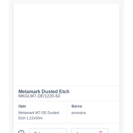
Metamark Dusted Etch
MKGLM7-DE/1220-50
Opis
Barva
Metamark M7-DE Dusted
prosojna
Etch 1,22x50m
form.decrease-amount