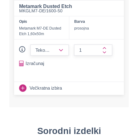
Metamark Dusted Etch
MKGLM7-DE/1600-50
Opis
Barva
Metamark M7-DE Dusted
prosojna
Etch 1,60x50m
form.decrease-amount
form.increase-a
Izračunaj
Večkratna izbira
Sorodni izdelki