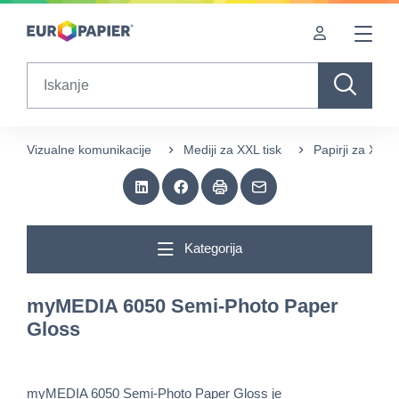
Table Of Content
Sorodni izdelki
sr.skip-to.main-content
sr.skip-to.table-of-contents
sr.skip-to.main-navigation
Search
Vizualne komunikacije
Mediji za XXL tisk
Papirji za XXL t
Kategorija
myMEDIA 6050 Semi-Photo Paper
Gloss
myMEDIA 6050 Semi-Photo Paper Gloss je