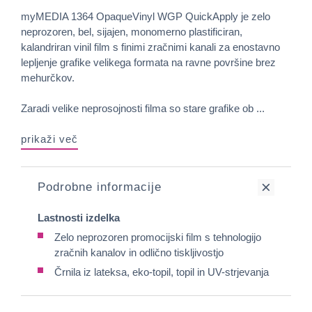
myMEDIA 1364 OpaqueVinyl WGP QuickApply je zelo
neprozoren, bel, sijajen, monomerno plastificiran,
kalandriran vinil film s finimi zračnimi kanali za enostavno
lepljenje grafike velikega formata na ravne površine brez
mehurčkov.
Zaradi velike neprosojnosti filma so stare grafike ob ...
prikaži več
Podrobne informacije
Lastnosti izdelka
Zelo neprozoren promocijski film s tehnologijo
zračnih kanalov in odlično tiskljivostjo
Črnila iz lateksa, eko-topil, topil in UV-strjevanja