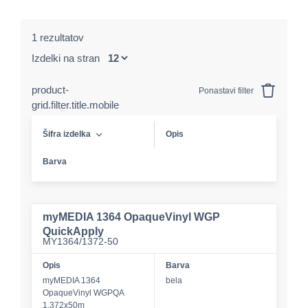
1 rezultatov
Izdelki na stran
product-
Ponastavi filter
grid.filter.title.mobile
Šifra izdelka
Opis
Barva
myMEDIA 1364 OpaqueVinyl WGP
QuickApply
MY1364/1372-50
Opis
Barva
myMEDIA 1364
bela
OpaqueVinyl WGPQA
1,372x50m