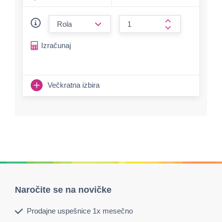
form.decrease-amount
form.increase-a
Izračunaj
Večkratna izbira
Naročite se na novičke
Prodajne uspešnice 1x mesečno