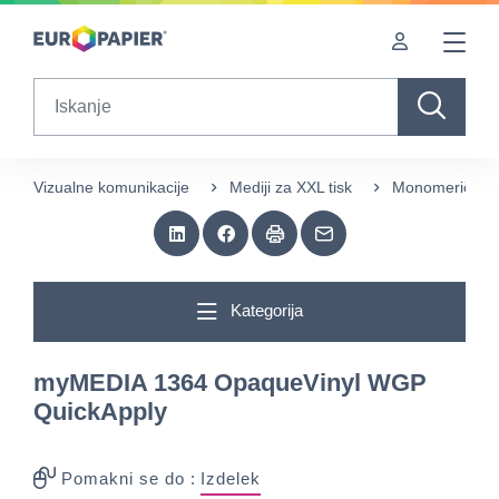
Table Of Content
sr.skip-to.main-content
sr.skip-to.table-of-contents
sr.skip-to.main-navigation
Search
Vizualne komunikacije
Mediji za XXL tisk
Monomerične sa
Kategorija
myMEDIA 1364 OpaqueVinyl WGP
QuickApply
Pomakni se do :
Izdelek