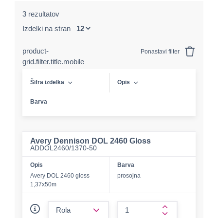
3 rezultatov
Izdelki na stran
product-
Ponastavi filter
grid.filter.title.mobile
Šifra izdelka
Opis
Barva
Avery Dennison DOL 2460 Gloss
ADDOL2460/1370-50
Opis
Barva
Avery DOL 2460 gloss
prosojna
1,37x50m
form.decrease-amount
form.increase-a