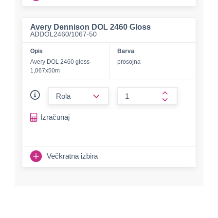
Avery Dennison DOL 2460 Gloss
ADDOL2460/1067-50
Opis
Barva
Avery DOL 2460 gloss
prosojna
1,067x50m
form.decrease-amount
form.increase-a
Izračunaj
Večkratna izbira