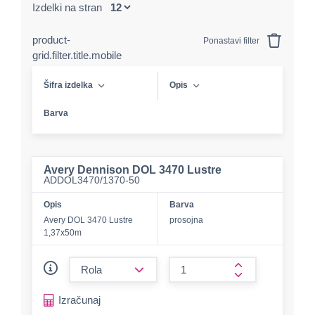
Izdelki na stran
product-
Ponastavi filter
grid.filter.title.mobile
Šifra izdelka
Opis
Barva
Avery Dennison DOL 3470 Lustre
ADDOL3470/1370-50
Opis
Barva
Avery DOL 3470 Lustre
prosojna
1,37x50m
form.decrease-amount
form.increase-a
Izračunaj