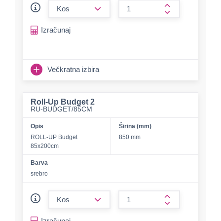
form.decrease-amount
form.increase-a
Izračunaj
Večkratna izbira
Roll-Up Budget 2
RU-BUDGET/85CM
Opis
Širina (mm)
ROLL-UP Budget
850 mm
85x200cm
Barva
srebro
form.decrease-amount
form.increase-a
Izračunaj