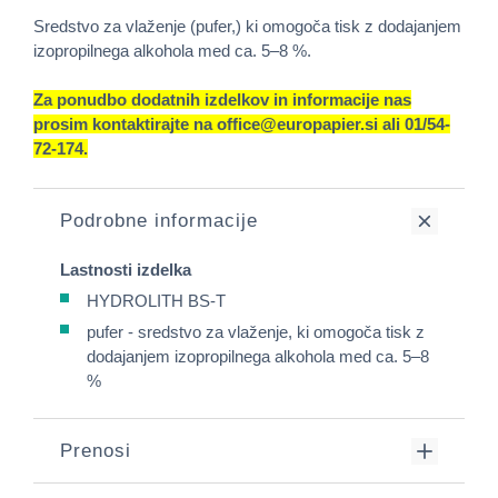
Sredstvo za vlaženje (pufer,) ki omogoča tisk z dodajanjem
izopropilnega alkohola med ca. 5–8 %.
Za ponudbo dodatnih izdelkov in informacije nas
prosim kontaktirajte na office@europapier.si ali 01/54-
72-174.
Podrobne informacije
Lastnosti izdelka
HYDROLITH BS-T
pufer - sredstvo za vlaženje, ki omogoča tisk z
dodajanjem izopropilnega alkohola med ca. 5–8
%
Prenosi