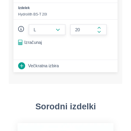
Izdelek
Hydrolith BS-T 20l
form.decrease-amount
form.increase-a
Izračunaj
Večkratna izbira
Sorodni izdelki