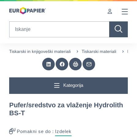
Table Of Content
Sorodni izdelki
Zanimivi izdelki za vas
sr.skip-to.main-content
sr.skip-to.table-of-contents
sr.skip-to.main-navigation
Search
Tiskarski in knjigoveški materiali
Tiskarski materiali
Prep
Kategorija
Pufer/sredstvo za vlaženje Hydrolith
BS-T
Pomakni se do :
Izdelek