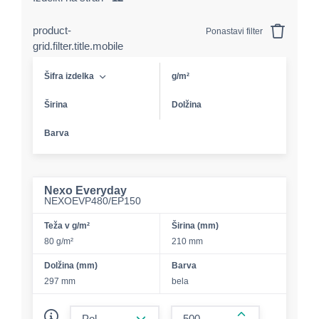
product-
Ponastavi filter
grid.filter.title.mobile
Šifra izdelka
g/m²
Širina
Dolžina
Barva
Nexo Everyday
NEXOEVP480/EP150
Teža v g/m²
Širina (mm)
80 g/m²
210 mm
Dolžina (mm)
Barva
297 mm
bela
form.decrease-amount