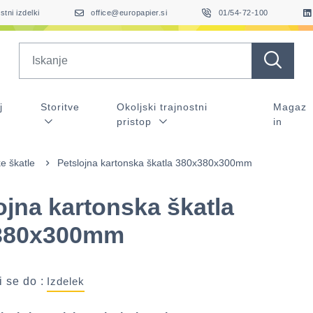
stni izdelki
office@europapier.si
01/54-72-100
Search
j
Storitve
Okoljski trajnostni
Magaz
pristop
in
e škatle
Petslojna kartonska škatla 380x380x300mm
ojna kartonska škatla
380x300mm
 se do :
Izdelek