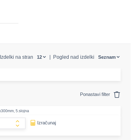
Izdelki na stran
|
Pogled nad izdelki
Ponastavi filter
x300mm, 5.slojna
e-amount
Izračunaj
form.increase-amount