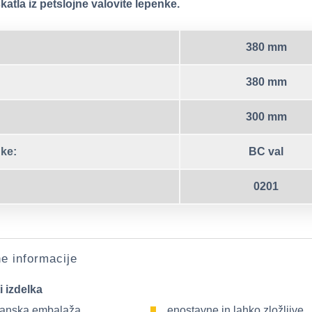
atla iz petslojne valovite lepenke.
380 mm
380 mm
300 mm
ke:
BC val
0201
e informacije
i izdelka
ranska embalaža,
enostavne in lahko zložljive