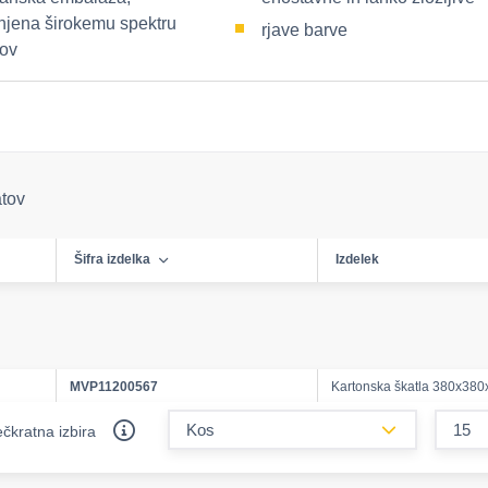
jena širokemu spektru
rjave barve
kov
atov
Šifra izdelka
Izdelek
MVP11200567
Kartonska škatla 380x380
form.decreas
čkratna izbira