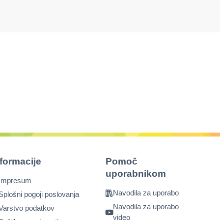
nformacije
Pomoč
uporabnikom
Impresum
Navodila za uporabo
Splošni pogoji poslovanja
Navodila za uporabo –
Varstvo podatkov
video