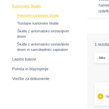
namen
Kartonske škatle
izdel
Petslojne kartonske škatle
Troslojne kartonske škatle
Škatle z avtomatsko sestavljivim
dnom
Škatle z avtomatsko sestavljivim
1 rezult
dnom in samolepilnim zapiralom
Slika
Lepilni trakovi
Polnila in blazinjenje
Vrečke za dokumente
Ve