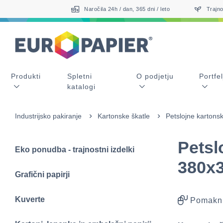
Table Of Content
sr.skip-to.main-content
sr.skip-to.table-of-contents
sr.skip-to.main-navigation
Naročila 24h / dan, 365 dni / leto
Trajno
Produkti
Spletni
O podjetju
Portfel
katalogi
Industrijsko pakiranje
Kartonske škatle
Petslojne kartonsk
Petsl
Eko ponudba - trajnostni izdelki
380x
Grafični papirji
Kuverte
Pomakni