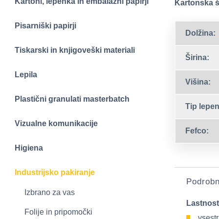
Kartoni, lepenka in embalažni papirji
Kartonska šk
Pisarniški papirji
Dolžina:
Tiskarski in knjigoveški materiali
Širina:
Lepila
Višina:
Plastični granulati masterbatch
Tip lepen
Vizualne komunikacije
Fefco:
Higiena
Industrijsko pakiranje
Podrobn
Izbrano za vas
Lastnost
Folije in pripomočki
vsest