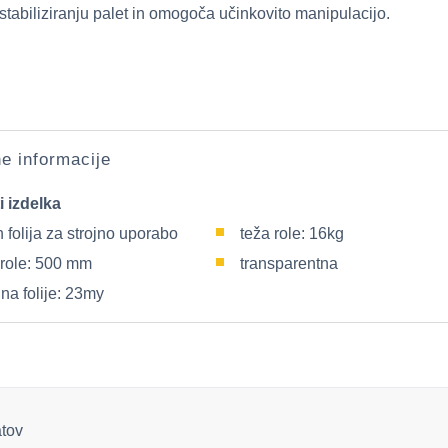
stabiliziranju palet in omogoča učinkovito manipulacijo.
e informacije
i izdelka
h folija za strojno uporabo
teža role: 16kg
 role: 500 mm
transparentna
na folije: 23my
atov