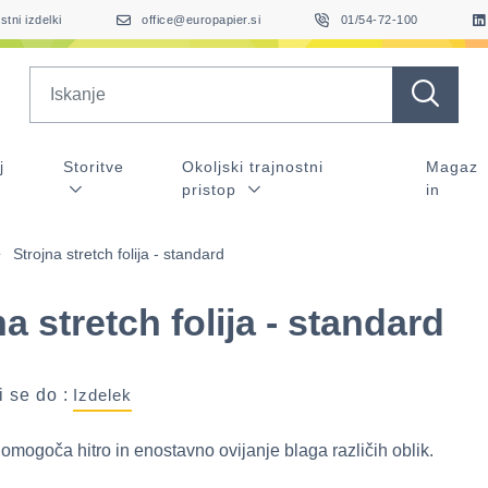
stni izdelki
office@europapier.si
01/54-72-100
Search
j
Storitve
Okoljski trajnostni
Magaz
pristop
in
Strojna stretch folija - standard
a stretch folija - standard
 se do :
Izdelek
a omogoča hitro in enostavno ovijanje blaga različih oblik.