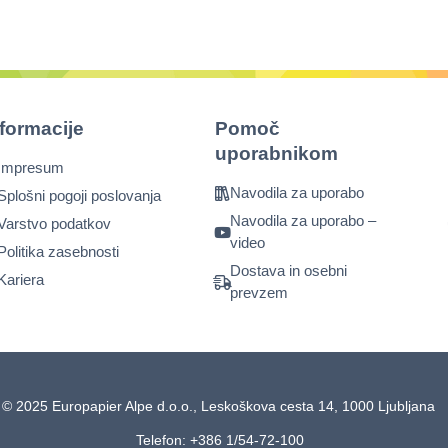
nformacije
Pomoč
uporabnikom
Impresum
Navodila za uporabo
Splošni pogoji poslovanja
Navodila za uporabo –
Varstvo podatkov
video
Politika zasebnosti
Dostava in osebni
Kariera
prevzem
© 2025 Europapier Alpe d.o.o., Leskoškova cesta 14, 1000 Ljubljana
Telefon: +386 1/54-72-100