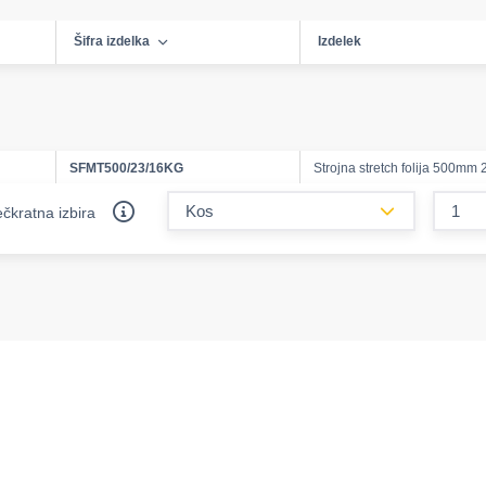
Šifra izdelka
Izdelek
SFMT500/23/16KG
Strojna stretch folija 500mm
form.decreas
čkratna izbira