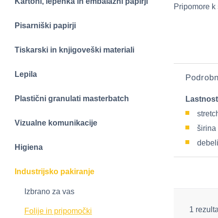
Kartoni, lepenka in embalažni papirji
Pripomore k 
Pisarniški papirji
Tiskarski in knjigoveški materiali
Lepila
Podrobn
Plastični granulati masterbatch
Lastnost
stretc
Vizualne komunikacije
širina
debeli
Higiena
Industrijsko pakiranje
Izbrano za vas
1 rezult
Folije in pripomočki