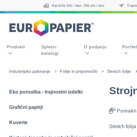
Table Of Content
sr.skip-to.main-content
sr.skip-to.table-of-contents
sr.skip-to.main-navigation
Naročila 24h / dan, 365 dni / leto
Trajno
Produkti
Spletni
O podjetju
Portfel
katalogi
Industrijsko pakiranje
Folije in pripomočki
Stretch folije
Strojn
Eko ponudba - trajnostni izdelki
Grafični papirji
Pomakni
Kuverte
Stretch folij