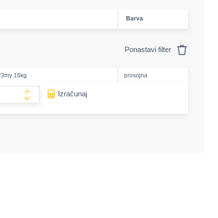
Barva
Ponastavi filter
 23my 16kg
prosojna
e-amount
Izračunaj
form.increase-amount