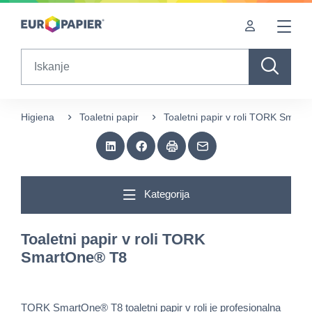
Table Of Content
Sorodni izdelki
Zanimivi izdelki za vas
sr.skip-to.main-content
sr.skip-to.table-of-contents
sr.skip-to.main-navigation
Search
Higiena
Toaletni papir
Toaletni papir v roli TORK Smar
Kategorija
Toaletni papir v roli TORK
SmartOne® T8
TORK SmartOne® T8 toaletni papir v roli je profesionalna