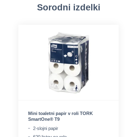
Sorodni izdelki
Mini toaletni papir v roli TORK
SmartOne® T9
2-slojni papir
620 listov na rolo