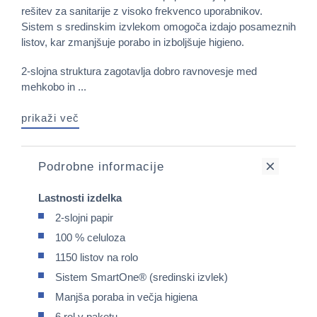
rešitev za sanitarije z visoko frekvenco uporabnikov.
Sistem s sredinskim izvlekom omogoča izdajo posameznih
listov, kar zmanjšuje porabo in izboljšuje higieno.
2-slojna struktura zagotavlja dobro ravnovesje med
mehkobo in ...
prikaži več
Podrobne informacije
Lastnosti izdelka
2-slojni papir
100 % celuloza
1150 listov na rolo
Sistem SmartOne® (sredinski izvlek)
Manjša poraba in večja higiena
6 rol v paketu