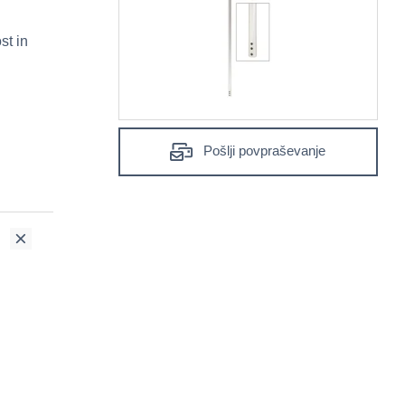
st in
Pošlji povpraševanje