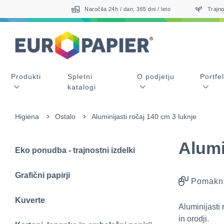
Table Of Content
sr.skip-to.main-content
sr.skip-to.table-of-contents
sr.skip-to.main-navigation
Naročila 24h / dan, 365 dni / leto
Trajno
Produkti
Spletni
O podjetju
Portfel
katalogi
Higiena
Ostalo
Aluminijasti ročaj 140 cm 3 luknje
Alumi
Eko ponudba - trajnostni izdelki
Grafični papirji
Pomakni
Kuverte
Aluminijasti 
in orodji.