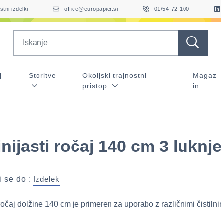
stni izdelki
office@europapier.si
01/54-72-100
Search
j
Storitve
Okoljski trajnostni
Magaz
pristop
in
nijasti ročaj 140 cm 3 luknj
 se do :
Izdelek
ročaj dolžine 140 cm je primeren za uporabo z različnimi čistilnim