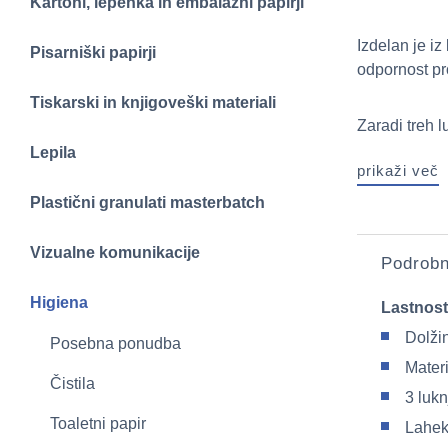
Kartoni, lepenka in embalažni papirji
Izdelan je iz
Pisarniški papirji
odpornost pro
Tiskarski in knjigoveški materiali
Zaradi treh l
Lepila
prikaži več
Plastični granulati masterbatch
Vizualne komunikacije
Podrobn
Higiena
Lastnost
Dolži
Posebna ponudba
Materi
Čistila
3 lukn
Toaletni papir
Lahek