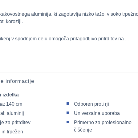
 kakovostnega aluminija, ki zagotavlja nizko težo, visoko trpežno
ti koroziji.
ukenj v spodnjem delu omogoča prilagodljivo pritrditev na ...
e informacije
i izdelka
na: 140 cm
Odporen proti rji
al: aluminij
Univerzalna uporaba
je za pritrditev
Primerno za profesionalno
čiščenje
 in trpežen