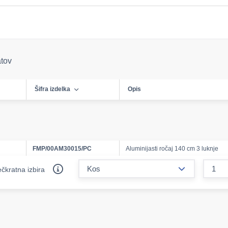
atov
Šifra izdelka
Opis
FMP/00AM30015/PC
Aluminijasti ročaj 140 cm 3 luknje
form.decreas
čkratna izbira