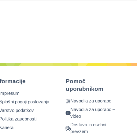
nformacije
Pomoč
uporabnikom
Impresum
Navodila za uporabo
Splošni pogoji poslovanja
Navodila za uporabo –
Varstvo podatkov
video
Politika zasebnosti
Dostava in osebni
Kariera
prevzem