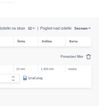
Izdelki na stran
|
Pogled nad izdelki
Širina
Dolžina
Barva
Ponastavi filter
23 mm
1.400 mm
modra
e-amount
Izračunaj
form.increase-amount