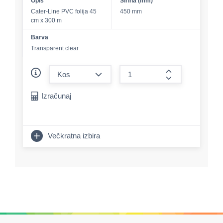
Opis
Širina (mm)
Cater-Line PVC folija 45
450 mm
cm x 300 m
Barva
Transparent clear
form.decrease-amount
form.increase-a
Izračunaj
Večkratna izbira