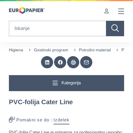
Table Of Content
sr.skip-to.main-content
sr.skip-to.table-of-contents
sr.skip-to.main-navigation
Search
Higiena
Gostinski program
Potrošni material
PVC-fo
Kategorija
PVC-folija Cater Line
Pomakni se do :
Izdelek
PVC-folija Cater Line je primerna za profesionalno uporabo