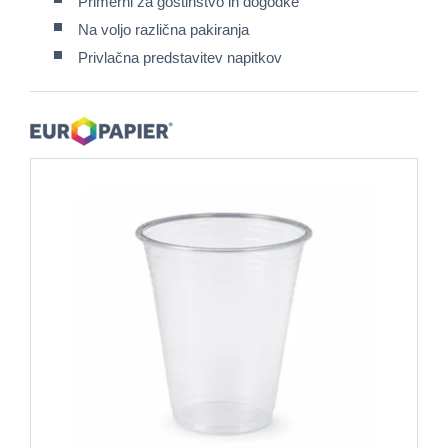
Primerni za gostinstvo in dogodke
Na voljo različna pakiranja
Privlačna predstavitev napitkov