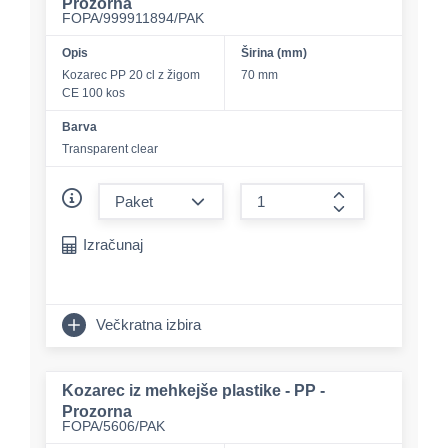
Prozorna
FOPA/999911894/PAK
Opis
Širina (mm)
Kozarec PP 20 cl z žigom
70 mm
CE 100 kos
Barva
Transparent clear
form.decrease-amount
form.increase-a
Izračunaj
Večkratna izbira
Kozarec iz mehkejše plastike - PP -
Prozorna
FOPA/5606/PAK