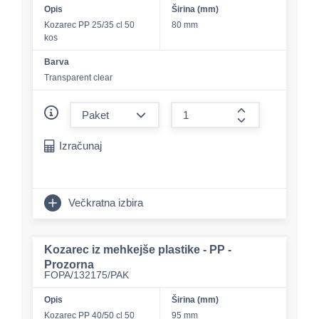
Opis
Širina (mm)
Kozarec PP 25/35 cl 50
80 mm
kos
Barva
Transparent clear
form.decrease-amount
form.increase-a
Izračunaj
Večkratna izbira
Kozarec iz mehkejše plastike - PP -
Prozorna
FOPA/132175/PAK
Opis
Širina (mm)
Kozarec PP 40/50 cl 50
95 mm