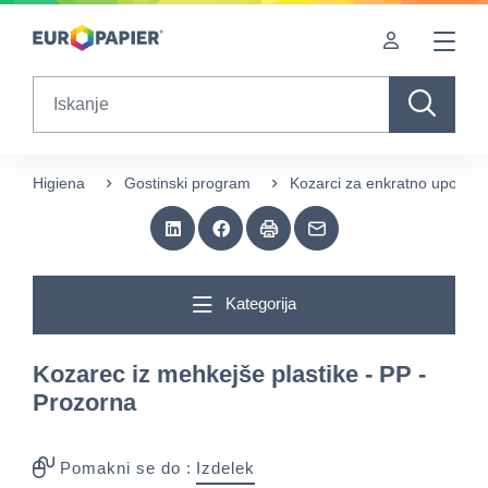
Table Of Content
sr.skip-to.main-content
sr.skip-to.table-of-contents
sr.skip-to.main-navigation
Search
Higiena
Gostinski program
Kozarci za enkratno uporab
Kategorija
Kozarec iz mehkejše plastike - PP -
Prozorna
Pomakni se do :
Izdelek