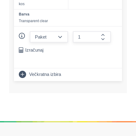
kos
Barva
Transparent clear
form.decrease-amount
form.increase-a
Izračunaj
Večkratna izbira