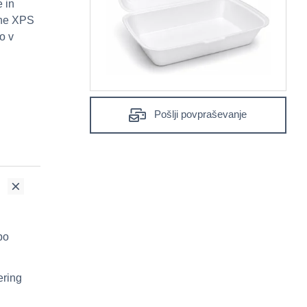
 in
ivne XPS
o v
Pošlji povpraševanje
bo
ering