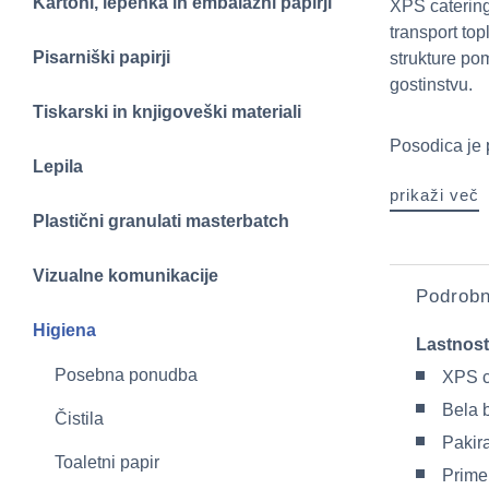
Kartoni, lepenka in embalažni papirji
XPS catering
transport top
Pisarniški papirji
strukture po
gostinstvu.
Tiskarski in knjigoveški materiali
Posodica je 
Lepila
prikaži več
Plastični granulati masterbatch
Vizualne komunikacije
Podrobn
Higiena
Lastnost
Posebna ponudba
XPS c
Bela 
Čistila
Pakir
Toaletni papir
Primer