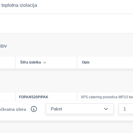
toplotna izolacija
atov
Šifra izdelka
Opis
FOPA/6520P/PAK
XPS catering posodica MP10 be
form.decreas
čkratna izbira