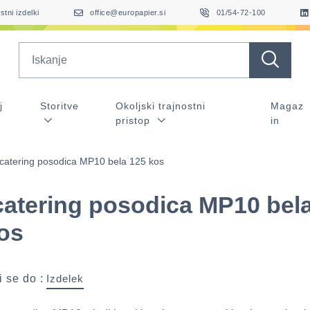
stni izdelki
office@europapier.si
01/54-72-100
Search
j
Storitve
Okoljski trajnostni
Magaz
pristop
in
catering posodica MP10 bela 125 kos
atering posodica MP10 bel
os
 se do :
Izdelek