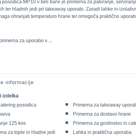
 posodica MP10 v beli barvi je primerna za pakiranje, serviranje
lih ter hladnih jedi pri takeaway uporabi. Zaradi lahke in izolat
maga ohranjati temperaturo hrane ter omogoča praktično uporab
primerna za uporabo v ...
e informacije
i izdelka
atering posodica
Primerna za takeaway upora
barva
Primerna za dostavo hrane
anje 125 kos
Primerna za gostinstvo in cat
na za tople in hladne jedi
Lahka in praktična uporaba