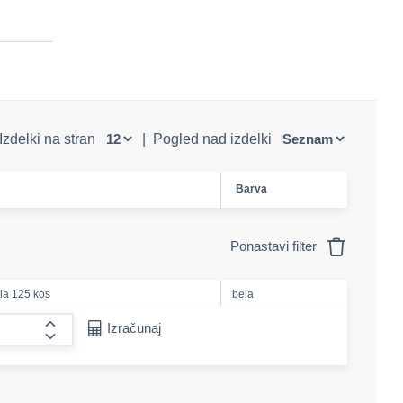
Izdelki na stran
|
Pogled nad izdelki
Barva
Ponastavi filter
la 125 kos
bela
e-amount
Izračunaj
form.increase-amount