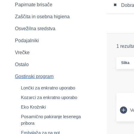
Papirnate brisače
Dobra 
Zaščita in osebna higiena
Osvežilna sredstva
Podajalniki
1 rezult
Vrečke
Slika
Ostalo
Gostinski program
Lončki za enkratno uporabo
Kozarci za enkratno uporabo
Eko Krožniki
Ve
Posamično pakiranje lesenega
pribora
Embalaža za na pot