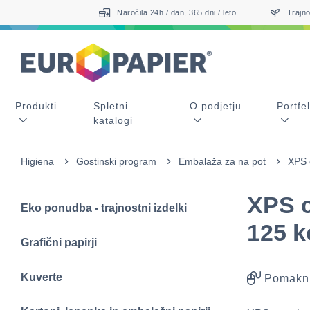
Table Of Content
sr.skip-to.main-content
sr.skip-to.table-of-contents
sr.skip-to.main-navigation
Naročila 24h / dan, 365 dni / leto
Trajno
Produkti
Spletni
O podjetju
Portfel
katalogi
Higiena
Gostinski program
Embalaža za na pot
XPS 
XPS c
Eko ponudba - trajnostni izdelki
125 k
Grafični papirji
Kuverte
Pomakni