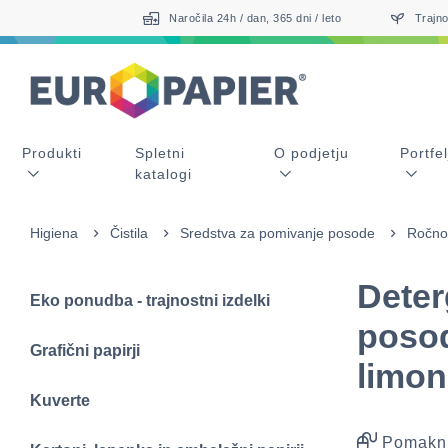
Table Of Content
Sorodni izdelki
sr.skip-to.main-content
sr.skip-to.table-of-contents
sr.skip-to.main-navigation
Naročila 24h / dan, 365 dni / leto
Trajno
Produkti
Spletni
O podjetju
Portfel
katalogi
Higiena
Čistila
Sredstva za pomivanje posode
Ročno
Deter
Eko ponudba - trajnostni izdelki
poso
Grafični papirji
limon
Kuverte
Pomakni