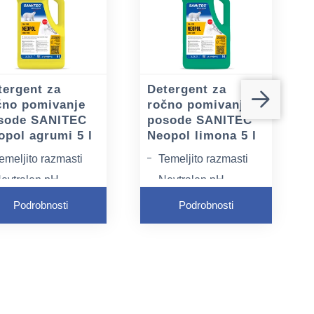
tergent za
Detergent za
čno pomivanje
ročno pomivanje
sode SANITEC
posode SANITEC
opol agrumi 5 l
Neopol limona 5 l
emeljito razmasti
Temeljito razmasti
evtralen pH
Nevtralen pH
ežen za kožo
Nežen za kožo
Podrobnosti
Podrobnosti