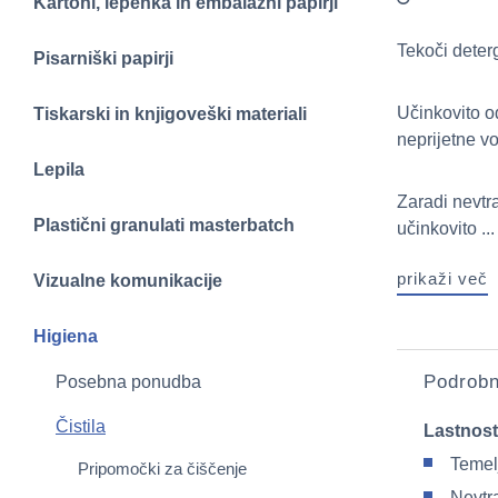
Kartoni, lepenka in embalažni papirji
Tekoči deter
Pisarniški papirji
Učinkovito o
Tiskarski in knjigoveški materiali
neprijetne v
Lepila
Zaradi nevtr
Plastični granulati masterbatch
učinkovito ...
prikaži več
Vizualne komunikacije
Higiena
Podrobn
Posebna ponudba
Čistila
Lastnost
Temelj
Pripomočki za čiščenje
Nevtr