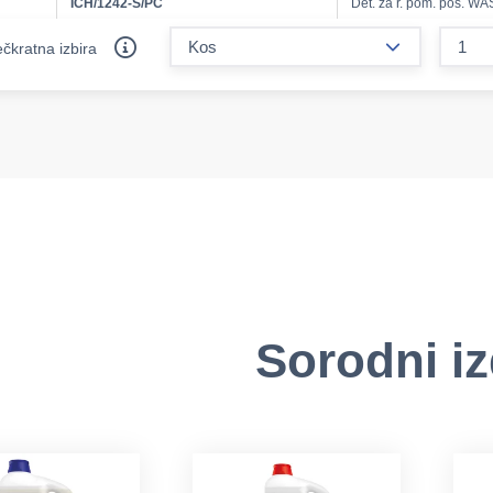
ICH/1242-S/PC
Det. za r. pom. pos. WA
form.decreas
čkratna izbira
Sorodni iz