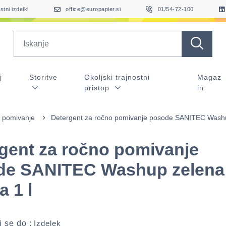
stni izdelki
office@europapier.si
01/54-72-100
Search
j
Storitve
Okoljski trajnostni
Magaz
pristop
in
 pomivanje
Detergent za ročno pomivanje posode SANITEC Washu
gent za ročno pomivanje
de SANITEC Washup zelena
a 1 l
 se do :
Izdelek