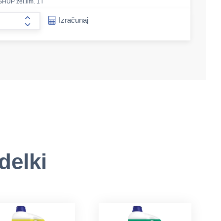
SHUP zel.lim. 1 l
e-amount
Izračunaj
form.increase-amount
delki