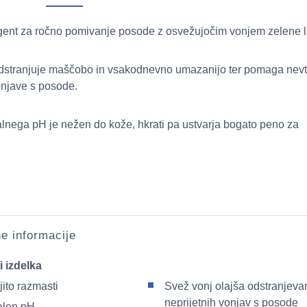
gent za ročno pomivanje posode z osvežujočim vonjem zelene 
dstranjuje maščobo in vsakodnevno umazanijo ter pomaga nevtra
onjave s posode.
alnega pH je nežen do kože, hkrati pa ustvarja bogato peno za
e informacije
i izdelka
ito razmasti
Svež vonj olajša odstranjeva
neprijetnih vonjav s posode
alen pH