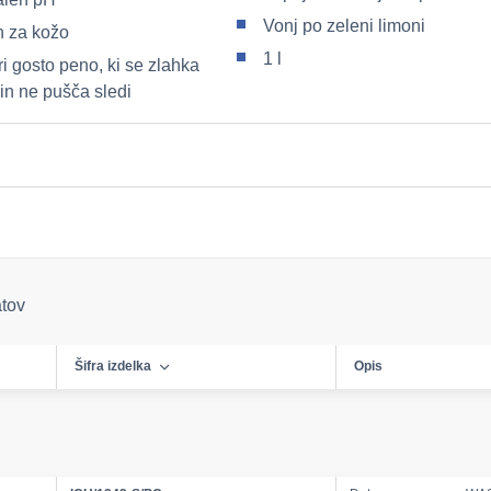
Vonj po zeleni limoni
 za kožo
1 l
i gosto peno, ki se zlahka
 in ne pušča sledi
atov
Šifra izdelka
Opis