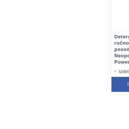
Deter
ročno
poso
Neopo
Power
Izde
pH i
kožo
Ustv
ki se
ne p
Ni o