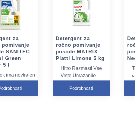
gent za
Detergent za
De
 pomivanje
ročno pomivanje
ro
de SANITEC
posode MATRIX
po
l Green
Piatti Limone 5 kg
Ne
 5 l
Hitro Razmasti Vse
T
lek ima nevtralen
Vrste Umazanije
N
n je nežen za
Odstrani Neprijetne
N
Podrobnosti
Podrobnosti
Vonjave
ari gosto peno,
Primeren Za Posodo,
 zlahka izpira in
Pribor In Kozarce
ušča sledi
dišavljen