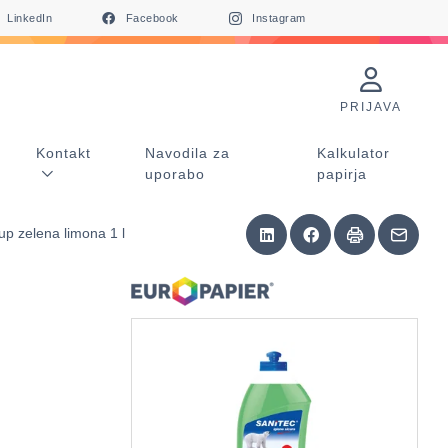
LinkedIn
Facebook
Instagram
PRIJAVA
Kontakt
Navodila za
Kalkulator
uporabo
papirja
p zelena limona 1 l