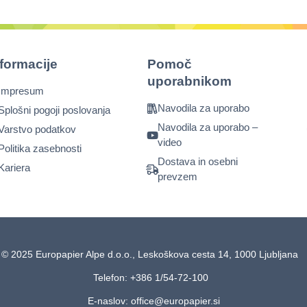
nformacije
Pomoč
uporabnikom
Impresum
Navodila za uporabo
Splošni pogoji poslovanja
Navodila za uporabo –
Varstvo podatkov
video
Politika zasebnosti
Dostava in osebni
Kariera
prevzem
© 2025 Europapier Alpe d.o.o., Leskoškova cesta 14, 1000 Ljubljana
Telefon: +386 1/54-72-100
E-naslov: office@europapier.si