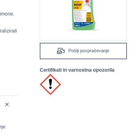
limone.
lizirati
Pošlji povpraševanje
Certifikati in varnostna opozorila
nje