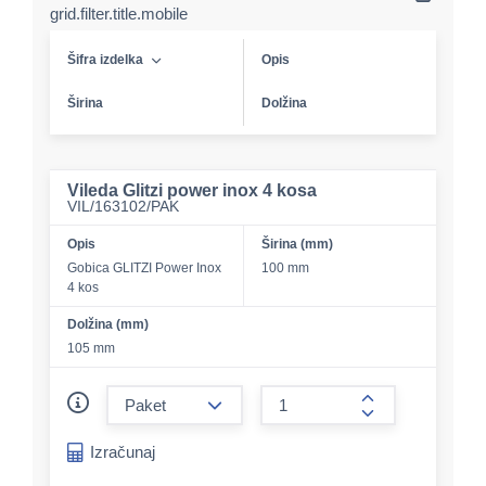
grid.filter.title.mobile
Šifra izdelka
Opis
Širina
Dolžina
Vileda Glitzi power inox 4 kosa
VIL/163102/PAK
Opis
Širina (mm)
Gobica GLITZI Power Inox
100 mm
4 kos
Dolžina (mm)
105 mm
form.decrease-amount
form.increase-a
Izračunaj