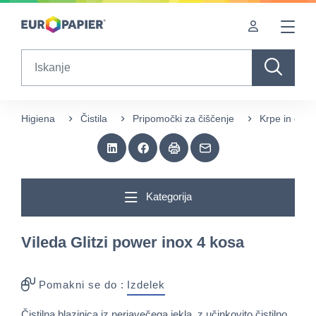
Table Of Content
sr.skip-to.main-content
sr.skip-to.table-of-contents
sr.skip-to.main-navigation
Search
Higiena
Čistila
Pripomočki za čiščenje
Krpe in gobi
Kategorija
Vileda Glitzi power inox 4 kosa
Pomakni se do :
Izdelek
Čistilna blazinica iz nerjavečega jekla, z učinkovito čistilno