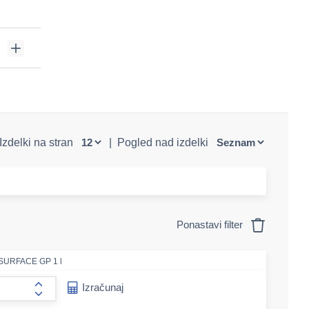
Izdelki na stran
|
Pogled nad izdelki
Ponastavi filter
e SURFACE GP 1 l
e-amount
Izračunaj
form.increase-amount