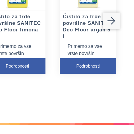
tilo za trde
Čistilo za trde
vršine SANITEC
površine SANITEC
o Floor limona
Deo Floor argan 5
l
rimerno za vse
Primerno za vse
rste površin
vrste površin
e pušča sledi
Ne pušča sledi
Podrobnosti
Podrobnosti
 molekulo za
Z molekulo za
dstranjevanje
odstranjevanje
onjav odpravlja
vonjav odpravlja
eprijetne vonjave in
neprijetne vonjave in
ušča dolgotrajen
pušča dolgotrajen
rijeten vonj
prijeten vonj