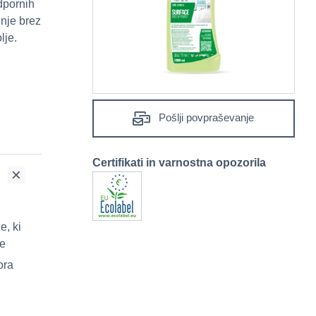
dpornih
enje brez
lje.
Pošlji povpraševanje
Certifikati in varnostna opozorila
e, ki
je
ora