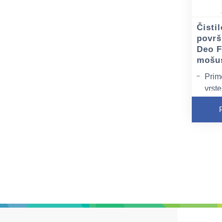
Čistil
površ
Deo F
mošus
Prim
vrste
Ne p
Z mo
odst
vonj
nepr
pušč
prije