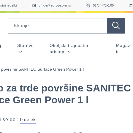
stni izdelki
office@europapier.si
01/54-72-100
Search
j
Storitve
Okoljski trajnostni
Magaz
pristop
in
de površine SANITEC Surface Green Power 1 l
lo za trde površine SANITEC
ce Green Power 1 l
 se do :
Izdelek