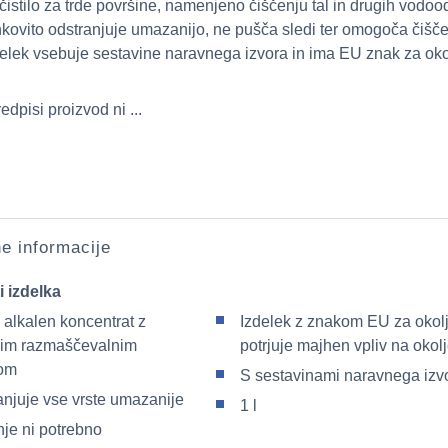
čistilo za trde površine, namenjeno čiščenju tal in drugih vodoo
nkovito odstranjuje umazanijo, ne pušča sledi ter omogoča čišč
zdelek vsebuje sestavine naravnega izvora in ima EU znak za oko
edpisi proizvod ni ...
e informacije
i izdelka
 alkalen koncentrat z
Izdelek z znakom EU za okolj
nim razmaščevalnim
potrjuje majhen vpliv na okol
om
S sestavinami naravnega izv
anjuje vse vrste umazanije
1 l
nje ni potrebno