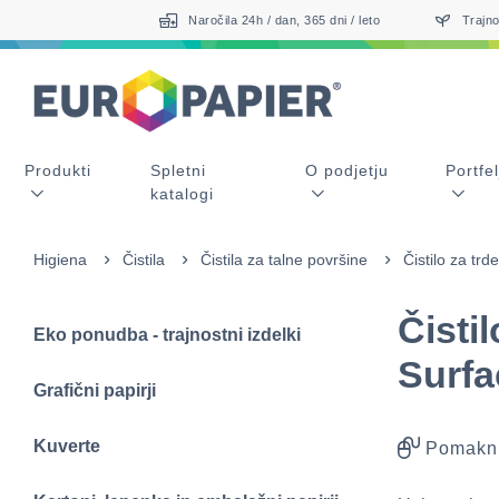
Table Of Content
Sorodni izdelki
sr.skip-to.main-content
sr.skip-to.table-of-contents
sr.skip-to.main-navigation
Naročila 24h / dan, 365 dni / leto
Trajno
Produkti
Spletni
O podjetju
Portfel
katalogi
Higiena
Čistila
Čistila za talne površine
Čistilo za tr
Čisti
Eko ponudba - trajnostni izdelki
Surfa
Grafični papirji
Kuverte
Pomakni