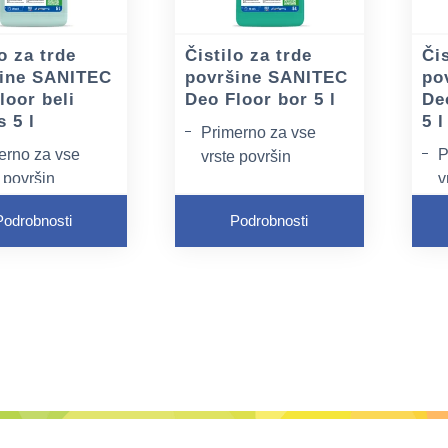
o za trde
Čistilo za trde
Čis
ine SANITEC
površine SANITEC
po
loor beli
Deo Floor bor 5 l
De
 5 l
5 l
Primerno za vse
erno za vse
P
vrste površin
 površin
v
Ne pušča sledi
ušča sledi
N
Z molekulo za
Podrobnosti
Podrobnosti
lekulo za
Z
odstranjevanje
ranjevanje
o
vonjav odpravlja
av odpravlja
v
neprijetne vonjave in
ijetne vonjave in
n
pušča dolgotrajen
a dolgotrajen
p
prijeten vonj
ten vonj
p