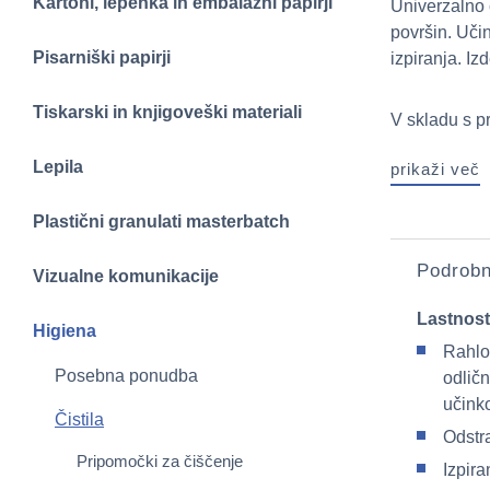
Kartoni, lepenka in embalažni papirji
Univerzalno 
površin. Uči
Pisarniški papirji
izpiranja. I
Tiskarski in knjigoveški materiali
V skladu s pr
Lepila
prikaži več
Plastični granulati masterbatch
Podrobn
Vizualne komunikacije
Lastnost
Higiena
Rahlo
Posebna ponudba
odlič
učink
Čistila
Odstr
Pripomočki za čiščenje
Izpira