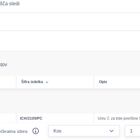
šča sledi
atov
Šifra izdelka
Opis
ICH/3109/PC
Univ. č. za trde površin
form.decreas
čkratna izbira