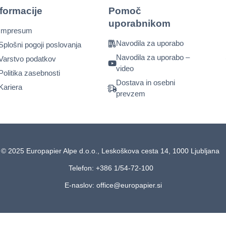
nformacije
Pomoč
uporabnikom
Impresum
Navodila za uporabo
Splošni pogoji poslovanja
Navodila za uporabo –
Varstvo podatkov
video
Politika zasebnosti
Dostava in osebni
Kariera
prevzem
© 2025 Europapier Alpe d.o.o., Leskoškova cesta 14, 1000 Ljubljana
Telefon: +386 1/54-72-100
E-naslov: office@europapier.si