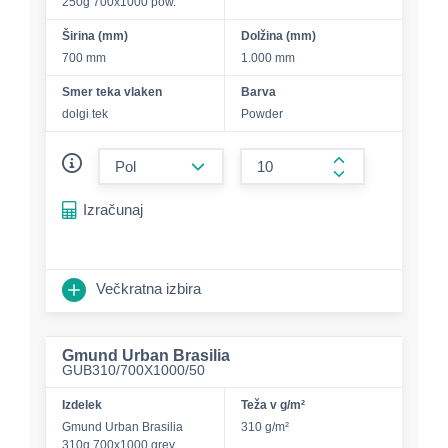
250g 700x1000 pow.
Širina (mm)
Dolžina (mm)
700 mm
1.000 mm
Smer teka vlaken
Barva
dolgi tek
Powder
form.decrease-amount
form.increase-a
Izračunaj
Večkratna izbira
Gmund Urban Brasilia
GUB310/700X1000/50
Izdelek
Teža v g/m²
Gmund Urban Brasilia
310 g/m²
310g 700x1000 grey