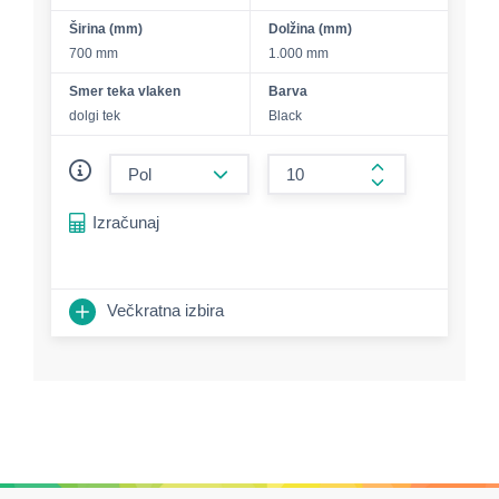
Širina (mm)
Dolžina (mm)
700 mm
1.000 mm
Smer teka vlaken
Barva
dolgi tek
Black
form.decrease-amount
form.increase-a
Izračunaj
Večkratna izbira