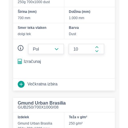
250g 700x1000 dust
Širina (mm)
Dolžina (mm)
700 mm
1.000 mm
Smer teka vlaken
Barva
dolgi tek
Dust
form.decrease-amount
form.increase-a
Izračunaj
Večkratna izbira
Gmund Urban Brasilia
GUB250/700X1000/08
Izdelek
Teža v g/m²
Gmund Urban Brasilia
250 g/m²