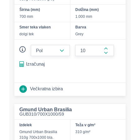
Širina (mm)
Dolžina (mm)
700 mm
1.000 mm
Smer teka vlaken
Barva
dolgi tek
Grey
form.decrease-amount
form.increase-a
Izračunaj
Večkratna izbira
Gmund Urban Brasilia
GUB310/700X1000/59
Izdelek
Teža v g/m²
Gmund Urban Brasilia
310 g/m²
310g 700x1000 bla.