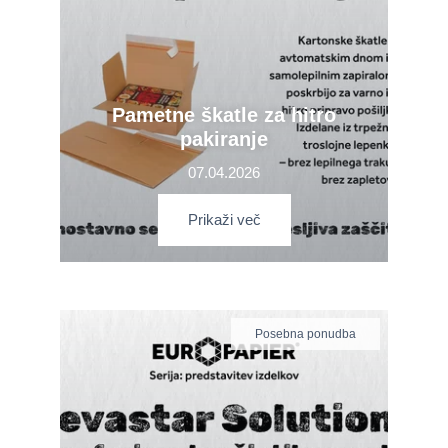
Pametne škatle za hitro
pakiranje
07.04.2026
Prikaži več
Posebna ponudba