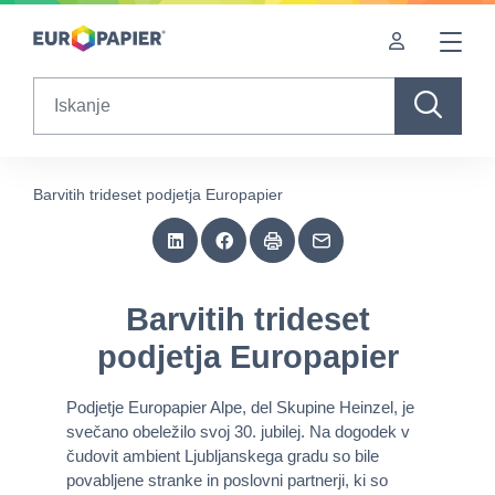
Table Of Content
Barvitih trideset podjetja Europapier
sr.skip-to.main-content
sr.skip-to.table-of-contents
sr.skip-to.main-navigation
Search
Barvitih trideset podjetja Europapier
Barvitih trideset
podjetja Europapier
Podjetje Europapier Alpe, del Skupine Heinzel, je
svečano obeležilo svoj 30. jubilej. Na dogodek v
čudovit ambient Ljubljanskega gradu so bile
povabljene stranke in poslovni partnerji, ki so