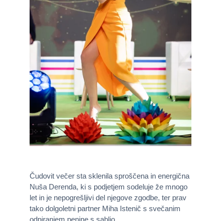
Čudovit večer sta sklenila sproščena in energična
Nuša Derenda, ki s podjetjem sodeluje že mnogo
let in je nepogrešljivi del njegove zgodbe, ter prav
tako dolgoletni partner Miha Istenič s svečanim
odpiranjem penine s sabljo